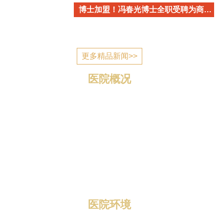
博士加盟！冯春光博士全职受聘为商丘市立医院心血管内科学术带头人
更多精品新闻>>
医院概况
商丘市立医院简介 商丘市立医院是国家为应对突发公
共卫生事件建设的一所公立医疗机构，2006年7月建成投
入使用，现已发展成为一所集医疗、教学、科研、预防、
康复、养老为一体的三级综合医院。 医院位于归德南路
与迎宾路交叉口，地理位置优越，区域优势明显，总规划
编制床位1400张，总占地面积1...
医院环境