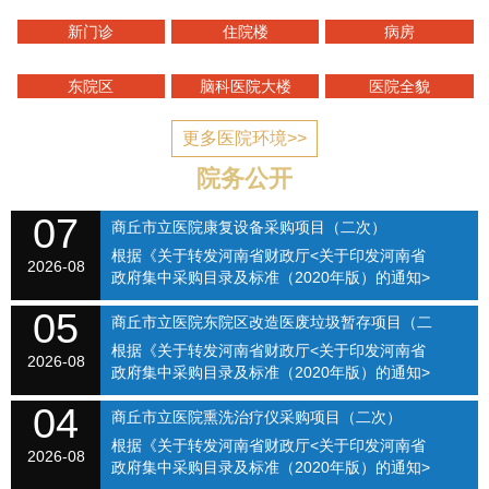
新门诊
住院楼
病房
东院区
脑科医院大楼
医院全貌
更多医院环境>>
院务公开
07
商丘市立医院康复设备采购项目（二次）
根据《关于转发河南省财政厅<关于印发河南省
SQSLYY2026-074
2026-08
政府集中采购目录及标准（2020年版）的通知>
的通知》（商财购〔2020〕1号）和《商丘市立
05
医院关于修订招标采购流程的通知》（商立院字
商丘市立医院东院区改造医废垃圾暂存项目（二
【2021】...
根据《关于转发河南省财政厅<关于印发河南省
次）（SQSLYY2026-075）
2026-08
政府集中采购目录及标准（2020年版）的通知>
的通知》（商财购〔2020〕1号）和《商丘市立
04
医院关于修订招标采购流程的通知》（商立院字
商丘市立医院熏洗治疗仪采购项目（二次）
【2021】...
根据《关于转发河南省财政厅<关于印发河南省
（SQSLYY2026-076）
2026-08
政府集中采购目录及标准（2020年版）的通知>
的通知》（商财购〔2020〕1号）和《商丘市立