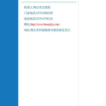
联系人:商丘市立医院
门诊电话:0370-6960369
急诊电话:0370-6796120
网址:
http://www.hnsqslyy.com
地址:商丘市归德南路与迎宾路交叉口