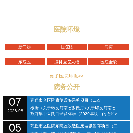
与迎宾路交叉口，地理位置优越，区域优势明显，总规划
编制床位1400张，总占地面积1...
医院环境
新门诊
住院楼
病房
东院区
脑科医院大楼
医院全貌
更多医院环境>>
院务公开
07
商丘市立医院康复设备采购项目（二次）
根据《关于转发河南省财政厅<关于印发河南省
SQSLYY2026-074
2026-08
政府集中采购目录及标准（2020年版）的通知>
的通知》（商财购〔2020〕1号）和《商丘市立
05
医院关于修订招标采购流程的通知》（商立院字
商丘市立医院东院区改造医废垃圾暂存项目（二
【2021】...