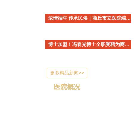
浓情端午 传承民俗｜商丘市立医院端午民俗主题活动温情开启
博士加盟！冯春光博士全职受聘为商丘市立医院心血管内科学术带头人
更多精品新闻>>
医院概况
商丘市立医院简介 商丘市立医院是国家为应对突发公
共卫生事件建设的一所公立医疗机构，2006年7月建成投
入使用，现已发展成为一所集医疗、教学、科研、预防、
康复、养老为一体的三级综合医院。 医院位于归德南路