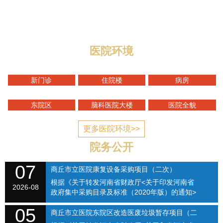
与迎宾路交叉口，地理位置优越，区域优势明显，总规划
编制床位1400张，总占地面积1...
医院环境
新门诊
住院楼
病房
东院区
脑科医院大楼
医院全貌
更多医院环境>>
院务公开
07
商丘市立医院康复设备采购项目（二次）
根据《关于转发河南省财政厅<关于印发河南省
SQSLYY2026-074
2026-08
政府集中采购目录及标准（2020年版）的通知>
的通知》（商财购〔2020〕1号）和《商丘市立
05
医院关于修订招标采购流程的通知》（商立院字
商丘市立医院东院区改造医废垃圾暂存项目（二
【2021】...