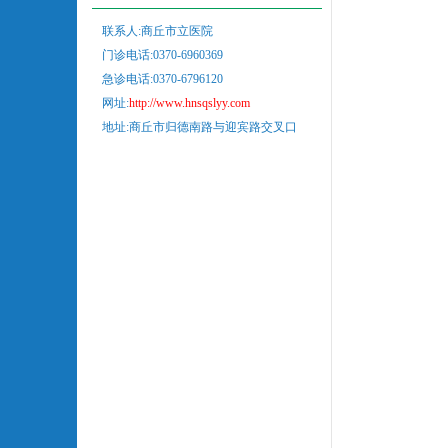
联系人:商丘市立医院
门诊电话:0370-6960369
急诊电话:0370-6796120
网址:
http://www.hnsqslyy.com
地址:商丘市归德南路与迎宾路交叉口