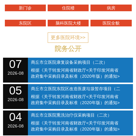
新门诊
住院楼
病房
东院区
脑科医院大楼
医院全貌
更多医院环境>>
院务公开
07
商丘市立医院康复设备采购项目（二次）
根据《关于转发河南省财政厅<关于印发河南省
SQSLYY2026-074
2026-08
政府集中采购目录及标准（2020年版）的通知>
的通知》（商财购〔2020〕1号）和《商丘市立
05
医院关于修订招标采购流程的通知》（商立院字
商丘市立医院东院区改造医废垃圾暂存项目（二
【2021】...
根据《关于转发河南省财政厅<关于印发河南省
次）（SQSLYY2026-075）
2026-08
政府集中采购目录及标准（2020年版）的通知>
的通知》（商财购〔2020〕1号）和《商丘市立
04
医院关于修订招标采购流程的通知》（商立院字
商丘市立医院熏洗治疗仪采购项目（二次）
【2021】...
根据《关于转发河南省财政厅<关于印发河南省
（SQSLYY2026-076）
2026-08
政府集中采购目录及标准（2020年版）的通知>
的通知》（商财购〔2020〕1号）和《商丘市立