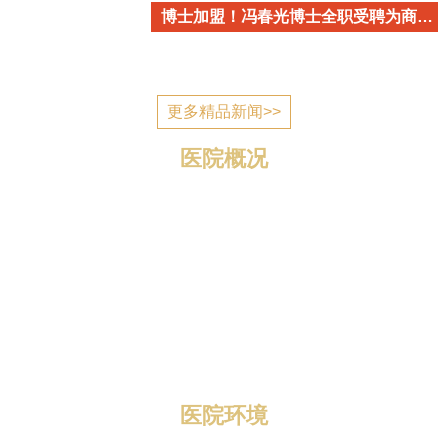
博士加盟！冯春光博士全职受聘为商丘市立医院心血管内科学术带头人
更多精品新闻>>
医院概况
商丘市立医院简介 商丘市立医院是国家为应对突发公
共卫生事件建设的一所公立医疗机构，2006年7月建成投
入使用，现已发展成为一所集医疗、教学、科研、预防、
康复、养老为一体的三级综合医院。 医院位于归德南路
与迎宾路交叉口，地理位置优越，区域优势明显，总规划
编制床位1400张，总占地面积1...
医院环境