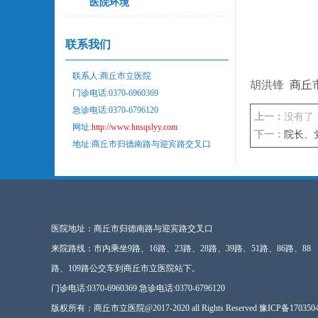
医院环境
联系我们
联系人:商丘市立医院
胡洪锋
商丘
门诊电话:0370-6960369
急诊电话:0370-6796120
上一：
没有了
网址:
http://www.hnsqslyy.com
下一：
院长、
地址:商丘市归德南路与迎宾路交叉口
医院地址：商丘市归德南路与迎宾路交叉口
来院路线：市内乘坐9路、16路、23路、28路、39路、51路、86路、88
路、109路公交车到商丘市立医院站下。
门诊电话:0370-6960369 急诊电话:0370-6796120
版权所有：商丘市立医院@2017-2020 all Rights Reserved
豫ICP备170350