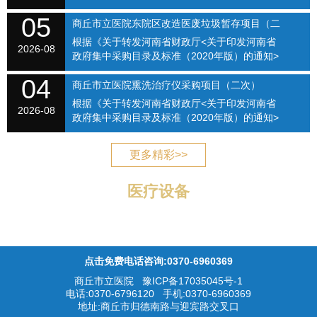
的通知》（商财购〔2020〕1号）和《商丘市立
05
医院关于修订招标采购流程的通知》（商立院字
商丘市立医院东院区改造医废垃圾暂存项目（二
【2021】...
根据《关于转发河南省财政厅<关于印发河南省
次）（SQSLYY2026-075）
2026-08
政府集中采购目录及标准（2020年版）的通知>
的通知》（商财购〔2020〕1号）和《商丘市立
04
医院关于修订招标采购流程的通知》（商立院字
商丘市立医院熏洗治疗仪采购项目（二次）
【2021】...
根据《关于转发河南省财政厅<关于印发河南省
（SQSLYY2026-076）
2026-08
政府集中采购目录及标准（2020年版）的通知>
的通知》（商财购〔2020〕1号）和《商丘市立
医院关于修订招标采购流程的通知》（商立院字
更多精彩>>
【2021】...
医疗设备
点击免费电话咨询:0370-6960369
商丘市立医院
豫ICP备17035045号-1
电话:0370-6796120 手机:0370-6960369
地址:商丘市归德南路与迎宾路交叉口