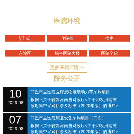
编制床位1400张，总占地面积1...
医院环境
新门诊
住院楼
病房
东院区
脑科医院大楼
医院全貌
更多医院环境>>
院务公开
10
商丘市立医院医疗废物电动助力车采购项目
根据《关于转发河南省财政厅<关于印发河南省
（SQSLYY2026-082）
2026-08
政府集中采购目录及标准（2020年版）的通知>
的通知》（商财购〔2020〕1号）和《商丘市立
07
医院关于修订招标采购流程的通知》（商立院字
商丘市立医院康复设备采购项目（二次）
【2021】...
根据《关于转发河南省财政厅<关于印发河南省
SQSLYY2026-074
2026-08
政府集中采购目录及标准（2020年版）的通知>