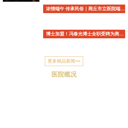
浓情端午 传承民俗｜商丘市立医院端午民俗主题活动温情开启
博士加盟！冯春光博士全职受聘为商丘市立医院心血管内科学术带头人
更多精品新闻>>
医院概况
商丘市立医院简介 商丘市立医院是国家为应对突发公
共卫生事件建设的一所公立医疗机构，2006年7月建成投
入使用，现已发展成为一所集医疗、教学、科研、预防、
康复、养老为一体的三级综合医院。 医院位于归德南路
与迎宾路交叉口，地理位置优越，区域优势明显，总规划