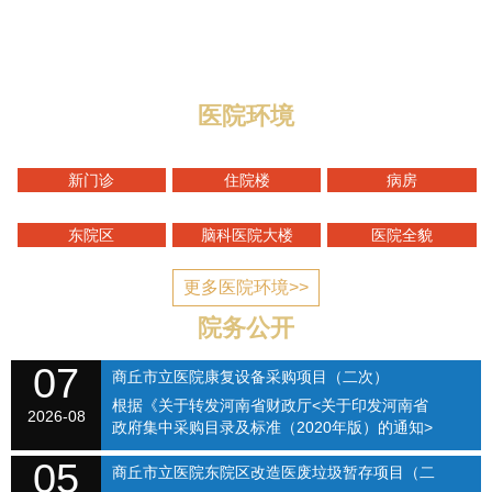
与迎宾路交叉口，地理位置优越，区域优势明显，总规划
编制床位1400张，总占地面积1...
医院环境
新门诊
住院楼
病房
东院区
脑科医院大楼
医院全貌
更多医院环境>>
院务公开
07
商丘市立医院康复设备采购项目（二次）
根据《关于转发河南省财政厅<关于印发河南省
SQSLYY2026-074
2026-08
政府集中采购目录及标准（2020年版）的通知>
的通知》（商财购〔2020〕1号）和《商丘市立
05
医院关于修订招标采购流程的通知》（商立院字
商丘市立医院东院区改造医废垃圾暂存项目（二