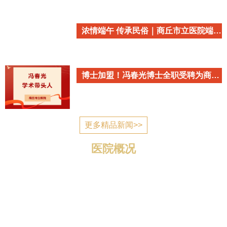
浓情端午 传承民俗｜商丘市立医院端午民俗主题活动温情开启
博士加盟！冯春光博士全职受聘为商丘市立医院心血管内科学术带头人
更多精品新闻>>
医院概况
商丘市立医院简介 商丘市立医院是国家为应对突发公
共卫生事件建设的一所公立医疗机构，2006年7月建成投
入使用，现已发展成为一所集医疗、教学、科研、预防、
康复、养老为一体的三级综合医院。 医院位于归德南路