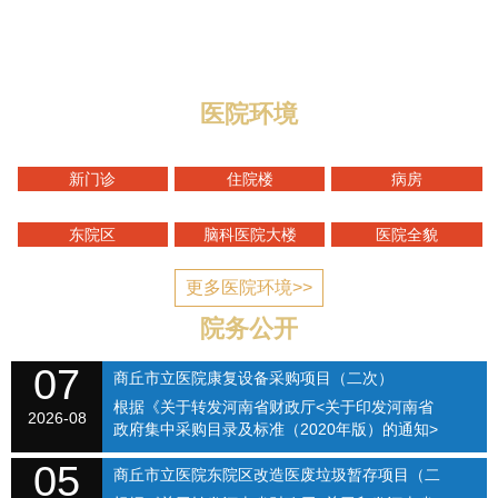
与迎宾路交叉口，地理位置优越，区域优势明显，总规划
编制床位1400张，总占地面积1...
医院环境
新门诊
住院楼
病房
东院区
脑科医院大楼
医院全貌
更多医院环境>>
院务公开
07
商丘市立医院康复设备采购项目（二次）
根据《关于转发河南省财政厅<关于印发河南省
SQSLYY2026-074
2026-08
政府集中采购目录及标准（2020年版）的通知>
的通知》（商财购〔2020〕1号）和《商丘市立
05
医院关于修订招标采购流程的通知》（商立院字
商丘市立医院东院区改造医废垃圾暂存项目（二
【2021】...