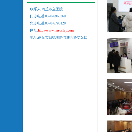
联系人:商丘市立医院
门诊电话:0370-6960369
急诊电话:0370-6796120
网址:
http://www.hnsqslyy.com
地址:商丘市归德南路与迎宾路交叉口