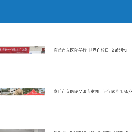
商丘市立医院举行"世界血栓日"义诊活动
商丘市立医院义诊专家团走进宁陵县阳驿乡