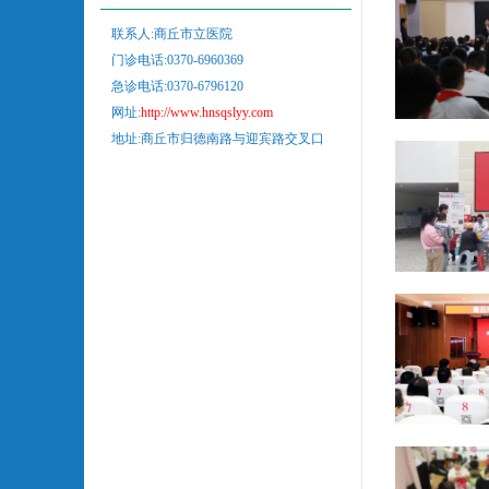
联系人:商丘市立医院
门诊电话:0370-6960369
急诊电话:0370-6796120
网址:
http://www.hnsqslyy.com
地址:商丘市归德南路与迎宾路交叉口