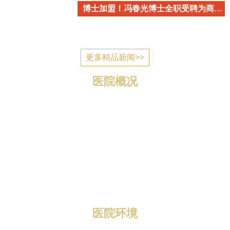
博士加盟！冯春光博士全职受聘为商丘市立医院心血管内科学术带头人
更多精品新闻>>
医院概况
商丘市立医院简介 商丘市立医院是国家为应对突发公
共卫生事件建设的一所公立医疗机构，2006年7月建成投
入使用，现已发展成为一所集医疗、教学、科研、预防、
康复、养老为一体的三级综合医院。 医院位于归德南路
与迎宾路交叉口，地理位置优越，区域优势明显，总规划
编制床位1400张，总占地面积1...
医院环境