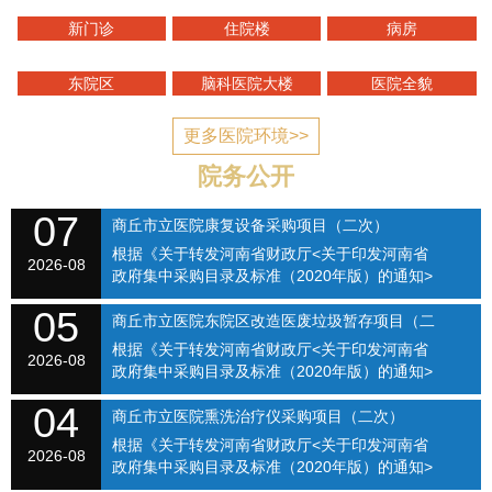
新门诊
住院楼
病房
东院区
脑科医院大楼
医院全貌
更多医院环境>>
院务公开
07
商丘市立医院康复设备采购项目（二次）
根据《关于转发河南省财政厅<关于印发河南省
SQSLYY2026-074
2026-08
政府集中采购目录及标准（2020年版）的通知>
的通知》（商财购〔2020〕1号）和《商丘市立
05
医院关于修订招标采购流程的通知》（商立院字
商丘市立医院东院区改造医废垃圾暂存项目（二
【2021】...
根据《关于转发河南省财政厅<关于印发河南省
次）（SQSLYY2026-075）
2026-08
政府集中采购目录及标准（2020年版）的通知>
的通知》（商财购〔2020〕1号）和《商丘市立
04
医院关于修订招标采购流程的通知》（商立院字
商丘市立医院熏洗治疗仪采购项目（二次）
【2021】...
根据《关于转发河南省财政厅<关于印发河南省
（SQSLYY2026-076）
2026-08
政府集中采购目录及标准（2020年版）的通知>
的通知》（商财购〔2020〕1号）和《商丘市立