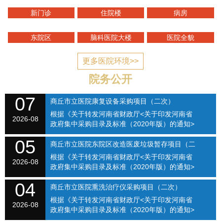
新门诊
住院楼
病房
东院区
脑科医院大楼
医院全貌
更多医院环境>>
院务公开
07
商丘市立医院康复设备采购项目（二次）
根据《关于转发河南省财政厅<关于印发河南省
SQSLYY2026-074
2026-08
政府集中采购目录及标准（2020年版）的通知>
的通知》（商财购〔2020〕1号）和《商丘市立
05
医院关于修订招标采购流程的通知》（商立院字
商丘市立医院东院区改造医废垃圾暂存项目（二
【2021】...
根据《关于转发河南省财政厅<关于印发河南省
次）（SQSLYY2026-075）
2026-08
政府集中采购目录及标准（2020年版）的通知>
的通知》（商财购〔2020〕1号）和《商丘市立
04
医院关于修订招标采购流程的通知》（商立院字
商丘市立医院熏洗治疗仪采购项目（二次）
【2021】...
根据《关于转发河南省财政厅<关于印发河南省
（SQSLYY2026-076）
2026-08
政府集中采购目录及标准（2020年版）的通知>
的通知》（商财购〔2020〕1号）和《商丘市立