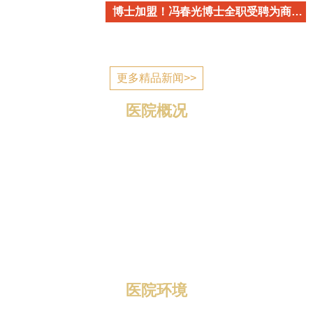
博士加盟！冯春光博士全职受聘为商丘市立医院心血管内科学术带头人
更多精品新闻>>
医院概况
商丘市立医院简介 商丘市立医院是国家为应对突发公
共卫生事件建设的一所公立医疗机构，2006年7月建成投
入使用，现已发展成为一所集医疗、教学、科研、预防、
康复、养老为一体的三级综合医院。 医院位于归德南路
与迎宾路交叉口，地理位置优越，区域优势明显，总规划
编制床位1400张，总占地面积1...
医院环境