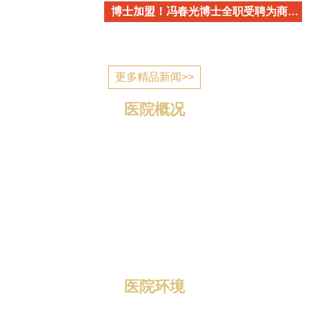
博士加盟！冯春光博士全职受聘为商丘市立医院心血管内科学术带头人
更多精品新闻>>
医院概况
商丘市立医院简介 商丘市立医院是国家为应对突发公
共卫生事件建设的一所公立医疗机构，2006年7月建成投
入使用，现已发展成为一所集医疗、教学、科研、预防、
康复、养老为一体的三级综合医院。 医院位于归德南路
与迎宾路交叉口，地理位置优越，区域优势明显，总规划
编制床位1400张，总占地面积1...
医院环境