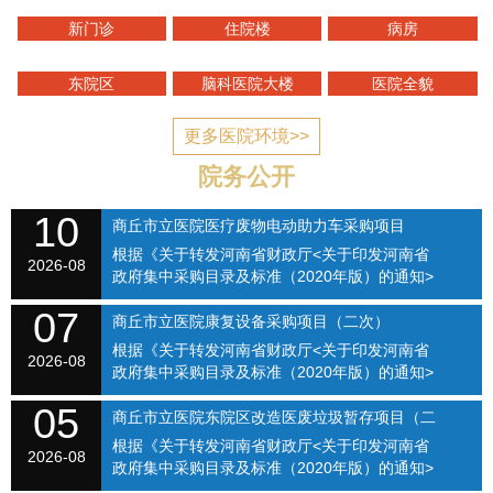
新门诊
住院楼
病房
东院区
脑科医院大楼
医院全貌
更多医院环境>>
院务公开
10
商丘市立医院医疗废物电动助力车采购项目
根据《关于转发河南省财政厅<关于印发河南省
（SQSLYY2026-082）
2026-08
政府集中采购目录及标准（2020年版）的通知>
的通知》（商财购〔2020〕1号）和《商丘市立
07
医院关于修订招标采购流程的通知》（商立院字
商丘市立医院康复设备采购项目（二次）
【2021】...
根据《关于转发河南省财政厅<关于印发河南省
SQSLYY2026-074
2026-08
政府集中采购目录及标准（2020年版）的通知>
的通知》（商财购〔2020〕1号）和《商丘市立
05
医院关于修订招标采购流程的通知》（商立院字
商丘市立医院东院区改造医废垃圾暂存项目（二
【2021】...
根据《关于转发河南省财政厅<关于印发河南省
次）（SQSLYY2026-075）
2026-08
政府集中采购目录及标准（2020年版）的通知>
的通知》（商财购〔2020〕1号）和《商丘市立