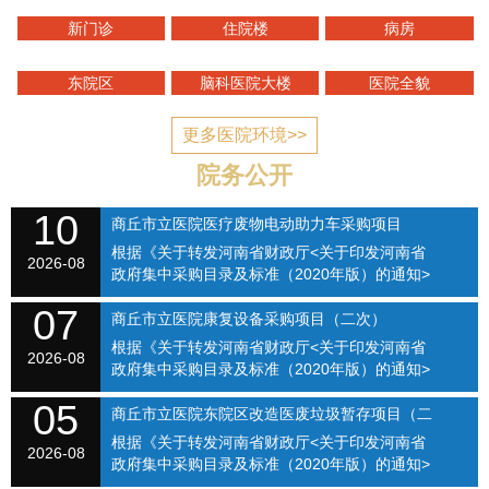
新门诊
住院楼
病房
东院区
脑科医院大楼
医院全貌
更多医院环境>>
院务公开
10
商丘市立医院医疗废物电动助力车采购项目
根据《关于转发河南省财政厅<关于印发河南省
（SQSLYY2026-082）
2026-08
政府集中采购目录及标准（2020年版）的通知>
的通知》（商财购〔2020〕1号）和《商丘市立
07
医院关于修订招标采购流程的通知》（商立院字
商丘市立医院康复设备采购项目（二次）
【2021】...
根据《关于转发河南省财政厅<关于印发河南省
SQSLYY2026-074
2026-08
政府集中采购目录及标准（2020年版）的通知>
的通知》（商财购〔2020〕1号）和《商丘市立
05
医院关于修订招标采购流程的通知》（商立院字
商丘市立医院东院区改造医废垃圾暂存项目（二
【2021】...
根据《关于转发河南省财政厅<关于印发河南省
次）（SQSLYY2026-075）
2026-08
政府集中采购目录及标准（2020年版）的通知>
的通知》（商财购〔2020〕1号）和《商丘市立