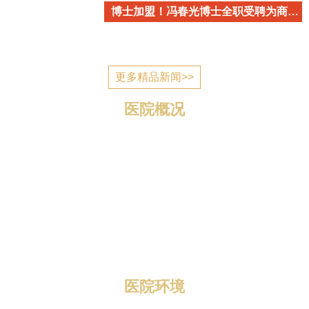
博士加盟！冯春光博士全职受聘为商丘市立医院心血管内科学术带头人
更多精品新闻>>
医院概况
商丘市立医院简介 商丘市立医院是国家为应对突发公
共卫生事件建设的一所公立医疗机构，2006年7月建成投
入使用，现已发展成为一所集医疗、教学、科研、预防、
康复、养老为一体的三级综合医院。 医院位于归德南路
与迎宾路交叉口，地理位置优越，区域优势明显，总规划
编制床位1400张，总占地面积1...
医院环境