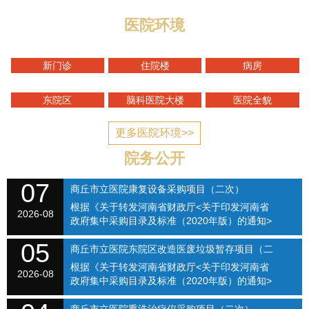
医院环境
新门诊
住院楼
病房
东院区
脑科医院大楼
医院全貌
更多医院环境>>
院务公开
07
商丘市立医院康复设备采购项目（二次）
根据《关于转发河南省财政厅<关于印发河南省
SQSLYY2026-074
2026-08
政府集中采购目录及标准（2020年版）的通知>
的通知》（商财购〔2020〕1号）和《商丘市立
05
医院关于修订招标采购流程的通知》（商立院字
商丘市立医院东院区改造医废垃圾暂存项目（二
【2021】...
根据《关于转发河南省财政厅<关于印发河南省
次）（SQSLYY2026-075）
2026-08
政府集中采购目录及标准（2020年版）的通知>
的通知》（商财购〔2020〕1号）和《商丘市立
医院关于修订招标采购流程的通知》（商立院字