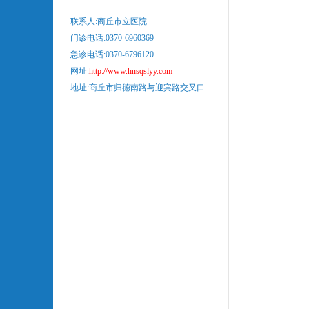
联系人:商丘市立医院
门诊电话:0370-6960369
急诊电话:0370-6796120
网址:
http://www.hnsqslyy.com
地址:商丘市归德南路与迎宾路交叉口