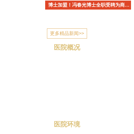
博士加盟！冯春光博士全职受聘为商丘市立医院心血管内科学术带头人
更多精品新闻>>
医院概况
商丘市立医院简介 商丘市立医院是国家为应对突发公
共卫生事件建设的一所公立医疗机构，2006年7月建成投
入使用，现已发展成为一所集医疗、教学、科研、预防、
康复、养老为一体的三级综合医院。 医院位于归德南路
与迎宾路交叉口，地理位置优越，区域优势明显，总规划
编制床位1400张，总占地面积1...
医院环境