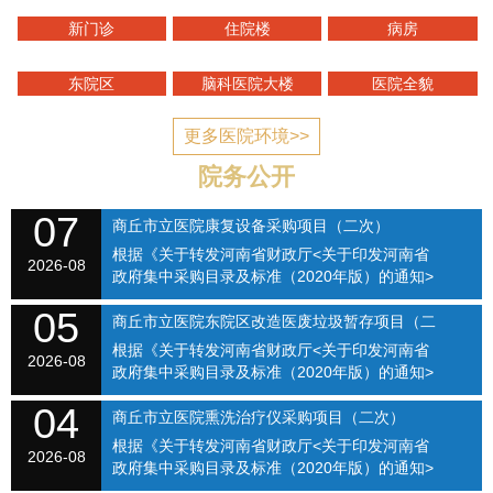
新门诊
住院楼
病房
东院区
脑科医院大楼
医院全貌
更多医院环境>>
院务公开
07
商丘市立医院康复设备采购项目（二次）
根据《关于转发河南省财政厅<关于印发河南省
SQSLYY2026-074
2026-08
政府集中采购目录及标准（2020年版）的通知>
的通知》（商财购〔2020〕1号）和《商丘市立
05
医院关于修订招标采购流程的通知》（商立院字
商丘市立医院东院区改造医废垃圾暂存项目（二
【2021】...
根据《关于转发河南省财政厅<关于印发河南省
次）（SQSLYY2026-075）
2026-08
政府集中采购目录及标准（2020年版）的通知>
的通知》（商财购〔2020〕1号）和《商丘市立
04
医院关于修订招标采购流程的通知》（商立院字
商丘市立医院熏洗治疗仪采购项目（二次）
【2021】...
根据《关于转发河南省财政厅<关于印发河南省
（SQSLYY2026-076）
2026-08
政府集中采购目录及标准（2020年版）的通知>
的通知》（商财购〔2020〕1号）和《商丘市立