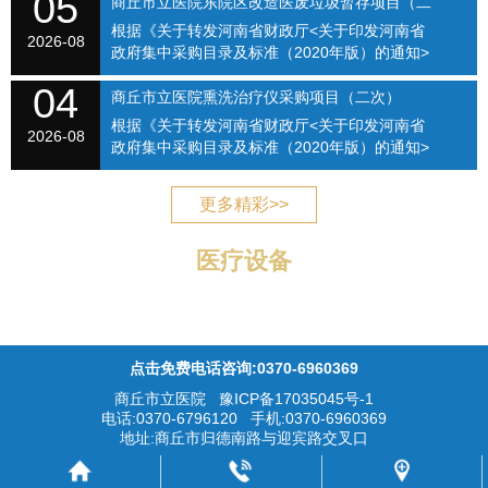
05
医院关于修订招标采购流程的通知》（商立院字
商丘市立医院东院区改造医废垃圾暂存项目（二
【2021】...
根据《关于转发河南省财政厅<关于印发河南省
次）（SQSLYY2026-075）
2026-08
政府集中采购目录及标准（2020年版）的通知>
的通知》（商财购〔2020〕1号）和《商丘市立
04
医院关于修订招标采购流程的通知》（商立院字
商丘市立医院熏洗治疗仪采购项目（二次）
【2021】...
根据《关于转发河南省财政厅<关于印发河南省
（SQSLYY2026-076）
2026-08
政府集中采购目录及标准（2020年版）的通知>
的通知》（商财购〔2020〕1号）和《商丘市立
医院关于修订招标采购流程的通知》（商立院字
更多精彩>>
【2021】...
医疗设备
点击免费电话咨询:0370-6960369
商丘市立医院
豫ICP备17035045号-1
电话:0370-6796120 手机:0370-6960369
地址:商丘市归德南路与迎宾路交叉口