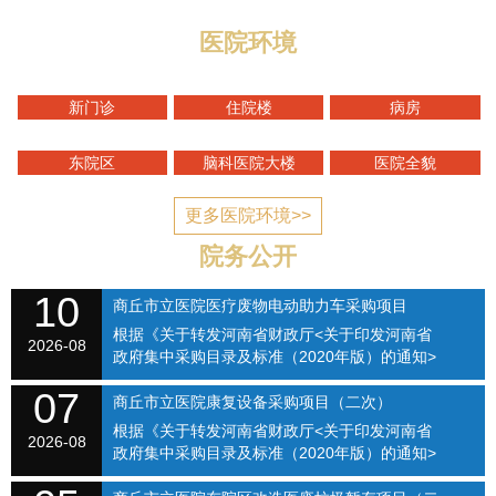
医院环境
新门诊
住院楼
病房
东院区
脑科医院大楼
医院全貌
更多医院环境>>
院务公开
10
商丘市立医院医疗废物电动助力车采购项目
根据《关于转发河南省财政厅<关于印发河南省
（SQSLYY2026-082）
2026-08
政府集中采购目录及标准（2020年版）的通知>
的通知》（商财购〔2020〕1号）和《商丘市立
07
医院关于修订招标采购流程的通知》（商立院字
商丘市立医院康复设备采购项目（二次）
【2021】...
根据《关于转发河南省财政厅<关于印发河南省
SQSLYY2026-074
2026-08
政府集中采购目录及标准（2020年版）的通知>
的通知》（商财购〔2020〕1号）和《商丘市立