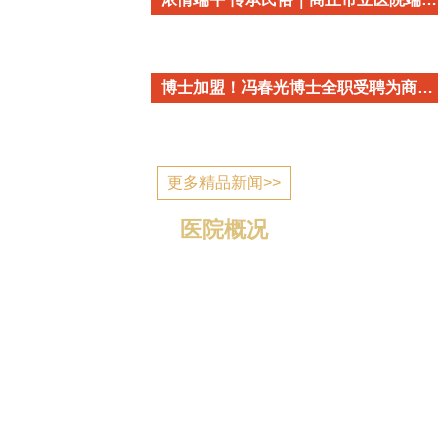
博士加盟！冯春光博士全职受聘为商丘市立医院心血管内科学术带头人
更多精品新闻>>
医院概况
商丘市立医院简介 商丘市立医院是国家为应对突发公
共卫生事件建设的一所公立医疗机构，2006年7月建成投
入使用，现已发展成为一所集医疗、教学、科研、预防、
康复、养老为一体的三级综合医院。 医院位于归德南路
与迎宾路交叉口，地理位置优越，区域优势明显，总规划
编制床位1400张，总占地面积1...